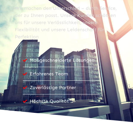
Wir machen den Unterschied – durch Service,
der zu Ihnen passt. Unsere Kunden schätzen
uns für unsere Verlässlichkeit, unsere
Flexibilität und unsere Leidenschaft für
Perfektion
Maßgeschneiderte Lösungen
Erfahrenes Team
Zuverlässige Partner
Höchste Qualität